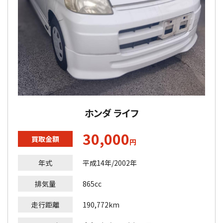
ホンダ ライフ
30,000
買取金額
円
年式
平成14年/2002年
排気量
865cc
走行距離
190,772km