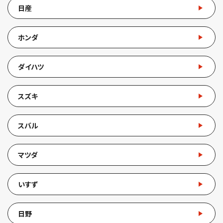
日産
ホンダ
ダイハツ
スズキ
スバル
マツダ
いすず
日野