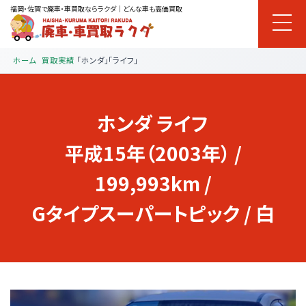
福岡・佐賀で廃車・車買取ならラクダ｜どんな車も高価買取
ホーム
買取実績
「ホンダ」「ライフ」
ホンダ
ライフ
平成15年（2003年） /
199,993km /
Gタイプスーパートピック / 白