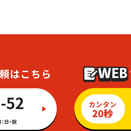
-52
：日・祝