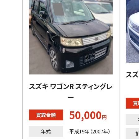
スズ
スズキ ワゴンR スティングレ
ー
買
50,000
買取金額
円
年式
平成19年（2007年）