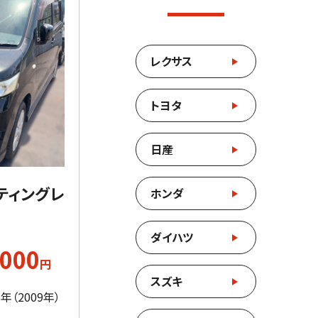
レクサス
トヨタ
日産
スティングレ
ホンダ
ダイハツ
,000
円
スズキ
年（2009年）