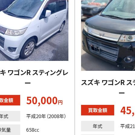
キ ワゴンR スティングレ
スズキ ワゴンR 
ー
ー
50,000
取金額
円
45
買取金額
年式
平成20年（2008年）
年式
平成21
排気量
658cc