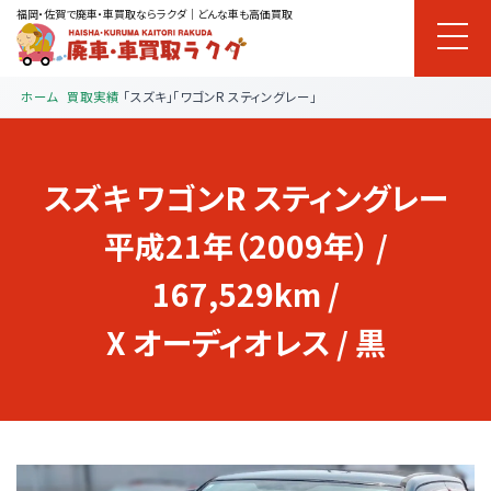
福岡・佐賀で廃車・車買取ならラクダ｜どんな車も高価買取
ホーム
買取実績
「スズキ」「ワゴンR スティングレー」
スズキ
ワゴンR スティングレー
平成21年（2009年） /
167,529km /
X オーディオレス / 黒