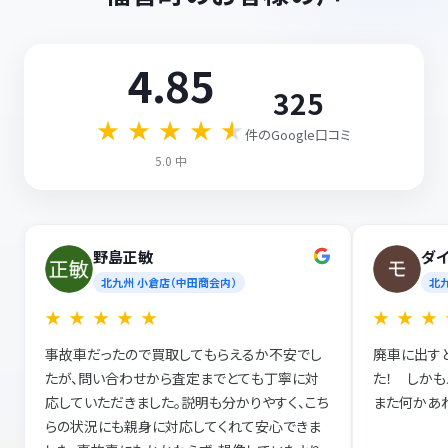
4.85
325
★
★
★
★
★
件のGoogle口コミ
5.0 中
野島正敏
ダ
北九州 小倉店（中田商会内）
北
★
★
★
★
★
★
★
★
事故車だったので買取してもらえるか不安でし
廃車に出す
たが、問い合わせから査定までとても丁寧に対
た！ しか
応していただきました。説明も分かりやすく、こち
また何かあれ
らの状況にも親身に対応してくれて安心できま