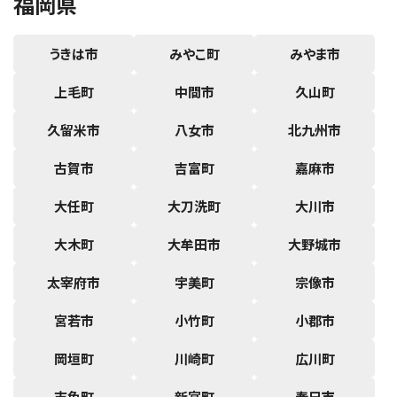
福岡県
うきは市
みやこ町
みやま市
上毛町
中間市
久山町
久留米市
八女市
北九州市
古賀市
吉富町
嘉麻市
大任町
大刀洗町
大川市
大木町
大牟田市
大野城市
太宰府市
宇美町
宗像市
宮若市
小竹町
小郡市
岡垣町
川崎町
広川町
志免町
新宮町
春日市