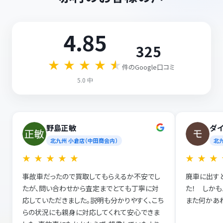
4.85
325
★
★
★
★
★
件のGoogle口コミ
5.0 中
野島正敏
ダ
北九州 小倉店（中田商会内）
北
★
★
★
★
★
★
★
★
事故車だったので買取してもらえるか不安でし
廃車に出す
たが、問い合わせから査定までとても丁寧に対
た！ しか
応していただきました。説明も分かりやすく、こち
また何かあれ
らの状況にも親身に対応してくれて安心できま