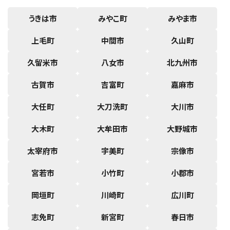
うきは市
みやこ町
みやま市
上毛町
中間市
久山町
久留米市
八女市
北九州市
古賀市
吉富町
嘉麻市
大任町
大刀洗町
大川市
大木町
大牟田市
大野城市
太宰府市
宇美町
宗像市
宮若市
小竹町
小郡市
岡垣町
川崎町
広川町
志免町
新宮町
春日市