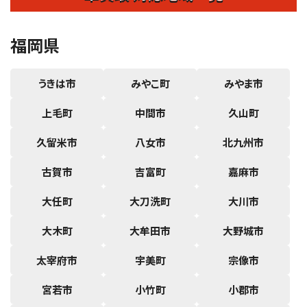
福岡県
うきは市
みやこ町
みやま市
上毛町
中間市
久山町
久留米市
八女市
北九州市
古賀市
吉富町
嘉麻市
大任町
大刀洗町
大川市
大木町
大牟田市
大野城市
太宰府市
宇美町
宗像市
宮若市
小竹町
小郡市