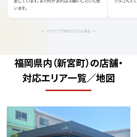
足しています。また何かあればお願いしたいと思
クダさんと
います。
← スワイプで他の口コミも見る →
福岡県内（新宮町）の店舗・
対応エリア一覧／地図