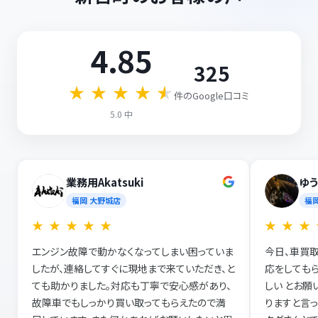
4.85
325
★
★
★
★
★
件のGoogle口コミ
5.0 中
業務用Akatsuki
ゆ
福岡 大野城店
福
★
★
★
★
★
★
★
★
エンジン故障で動かなくなってしまい困っていま
今日、車買取
したが、連絡してすぐに現地まで来ていただき、と
応をしても
ても助かりました。対応も丁寧で安心感があり、
しい とお願
故障車でもしっかり買い取ってもらえたので満
りますと言っ