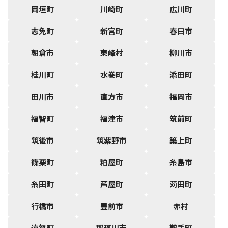
岡垣町
川崎町
広川町
志免町
新宮町
春日市
朝倉市
東峰村
柳川市
桂川町
水巻町
添田町
田川市
直方市
福岡市
福智町
福津市
筑前町
筑後市
筑紫野市
築上町
篠栗町
粕屋町
糸島市
糸田町
芦屋町
苅田町
行橋市
豊前市
赤村
遠賀町
那珂川市
鞍手町