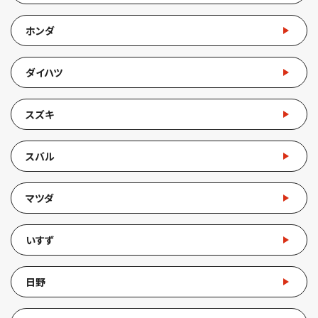
ホンダ
ダイハツ
スズキ
スバル
マツダ
いすず
日野