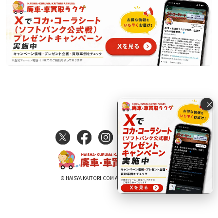
×
© HAISYA KAITORI.COM All Rights Reserved.
電話で査定する