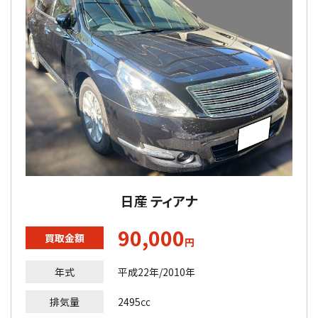
日産 ティアナ
90,000
買取金額
円
年式
平成22年/2010年
排気量
2495㏄