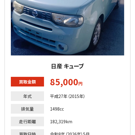
日産 キューブ
85,000
買取金額
円
年式
平成27年（2015年）
排気量
1498cc
走行距離
182,319km
買取日時
令和8年（2026年）5月