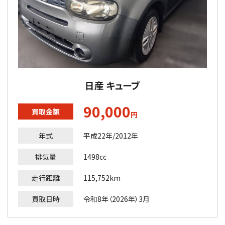
日産 キューブ
90,000
買取金額
円
年式
平成22年/2012年
排気量
1498cc
走行距離
115,752km
買取日時
令和8年（2026年）3月