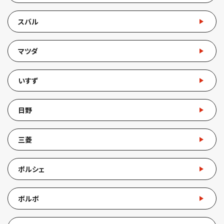
スバル
マツダ
いすず
日野
三菱
ポルシェ
ボルボ