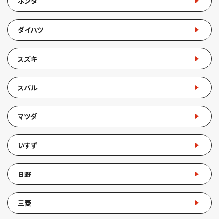
ホンダ
ダイハツ
スズキ
スバル
マツダ
いすず
日野
三菱