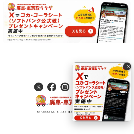
×
© HAISYA KAITORI.COM All Rights Reserved.
電話で査定する