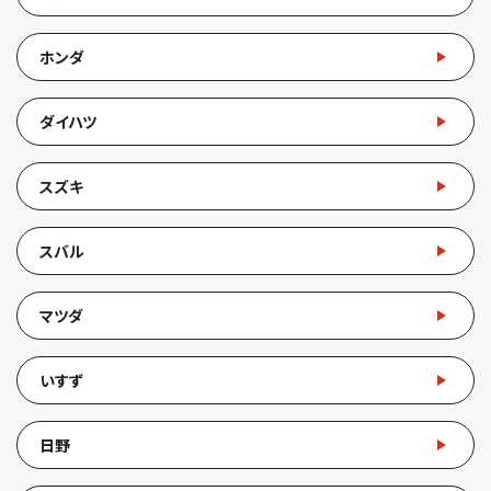
ホンダ
ダイハツ
スズキ
スバル
マツダ
いすず
日野