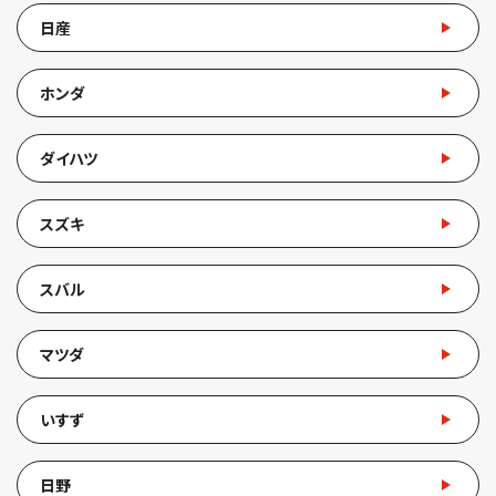
日産
ホンダ
ダイハツ
スズキ
スバル
マツダ
いすず
日野