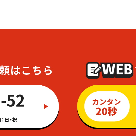
-52
：日・祝