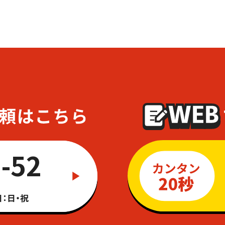
-52
：日・祝