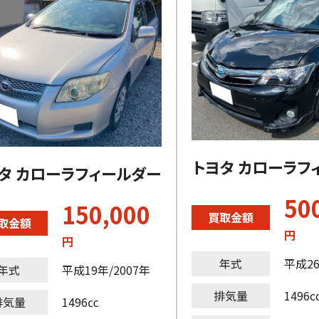
トヨタ カローラフ
タ カローラフィールダー
50
150,000
買取金額
取金額
円
円
年式
平成26
年式
平成19年/2007年
排気量
1496c
排気量
1496㏄