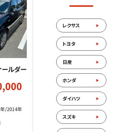
レクサス
トヨタ
日産
ィールダー
ホンダ
0,000
ダイハツ
年/2014年
スズキ
c