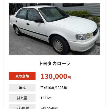
トヨタ カローラ
130,000
買取金額
円
年式
平成10年/1998年
排気量
1331㏄
走行距離
349,554km