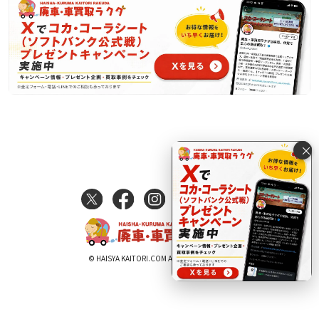
×
© HAISYA KAITORI.COM All Rights Reserved.
電話で査定する