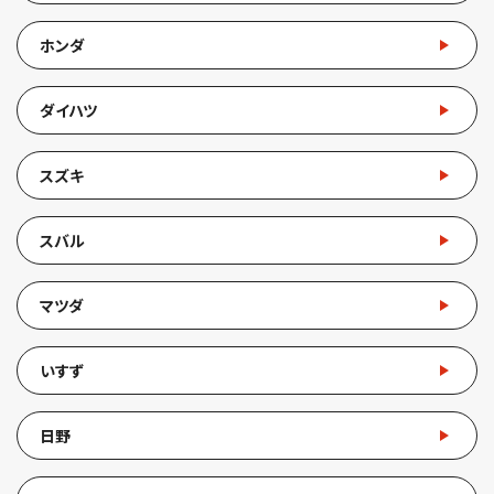
ホンダ
ダイハツ
スズキ
スバル
マツダ
いすず
日野