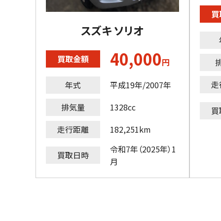
買
スズキ ソリオ
40,000
買取金額
円
走
年式
平成19年/2007年
排気量
1328cc
買
走行距離
182,251km
令和7年（2025年）1
買取日時
月