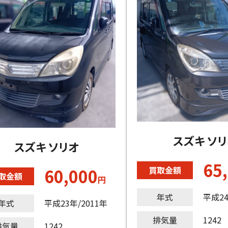
スズキ ソ
スズキ ソリオ
65
買取金額
60,000
取金額
円
年式
平成24
年式
平成23年/2011年
排気量
1242
排気量
1242