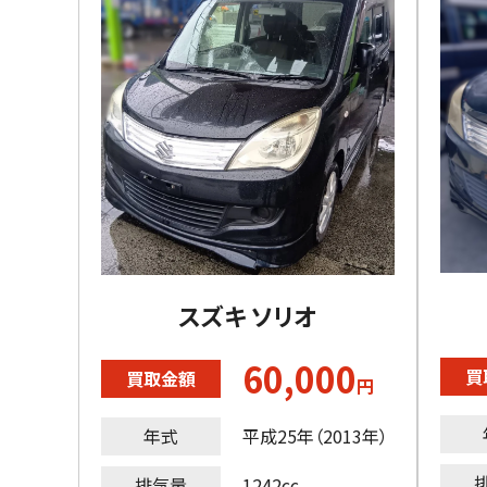
スズキ ソリオ
60,000
買
買取金額
円
年式
平成25年（2013年）
排気量
1242cc