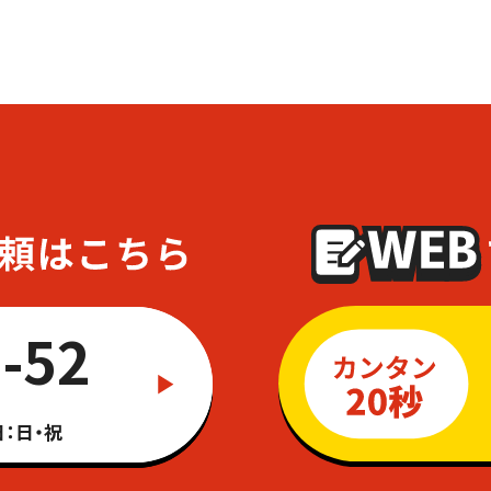
-52
：日・祝