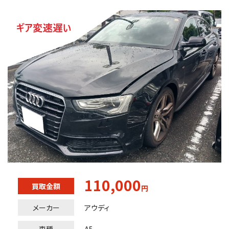
110,000
買取金額
円
メーカー
アウディ
車種
A5