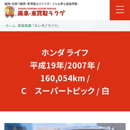
福岡・佐賀で廃車・車買取ならラクダ｜どんな車も高価買取
ホーム
買取実績
「ホンダ」「ライフ」
ホンダ
ライフ
平成19年/2007年 /
160,054km /
C スーパートピック / 白