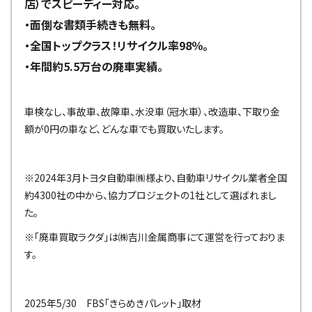
店）でスピーディー対応。
・面倒な書類手続きも無料。
・全国トップクラス！リサイクル率98％。
・年間約5.5万台の廃車実績。
車検なし、事故車、故障車、水没車（冠水車）、改造車、下取り金
額が0円の車など、どんな車でも買取いたします。
※2024年3月トヨタ自動車㈱様より、自動車リサイクル業者全国
約4300社の中から、協力プロジェクトの1社として選ばれまし
た。
※「廃車買取ラクダ」は㈱吉川金属商事にて運営を行っておりま
す。
2025年5/30 FBS「きらめきパレット」取材