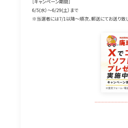
［キャンペーン期間］
6/5(水）～6/29(土）まで
※当選者には7/1以降～順次、郵送にてお送り致し