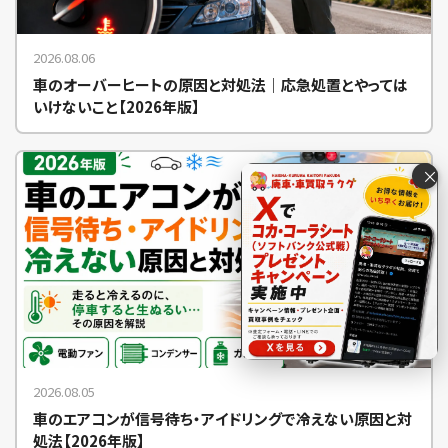
2026.08.06
車のオーバーヒートの原因と対処法｜応急処置とやっては
いけないこと【2026年版】
×
2026.08.05
電話で査定する
0120-8148-52
車のエアコンが信号待ち・アイドリングで冷えない原因と対
処法【2026年版】