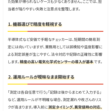
た効果が得られないケースも少なくありません。ここでは、担
当者が陥りやすい失敗と注意点を整理します。
1. 機器選びで精度を軽視する
半導体式など安価で手軽なチェッカーは、短期間の簡易測
定には向いていますが、業務用としては誤検知や温度影響に
よる測定誤差が生じやすく、法令対応や記録の正確性に影響
します。
精度の高い電気化学式センサーの導入が基本
です。
2. 運用ルールが曖昧なまま開始する
「測定は各自任意で行う」「記録は後からまとめて入力する」
など、運用ルールが不明確な場合、測定漏れや改ざんのリス
クが高まります。導入前に
測定タイミング、異常値時の対応、