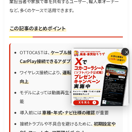
業担当者や家族で車を共有するユーザー、輸入車オーナー
など、多くのケースで活用できます。
この記事のまとめポイント
×
OTTOCASTは、
ケーブル接続の手間を省き、自動で
CarPlay接続できるアダプター
ワイヤレス接続により、
運転中の安全性と操作性が
向上
モデルによっては動画再生や複数デバイス切替も可
能
導入前には
車種・年式・ナビ仕様の確認
が重要
電話で査定する
0120-8148-52
接続トラブルや不具合を避けるために、
初期設定や