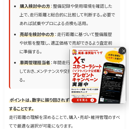
購入検討中の方
：整備記録や使用環境を確認した
上で、走行距離と総合的に比較して判断する。必要で
あれば試乗やプロによる点検も活用。
売却を検討中の方
：走行距離に基づいて整備履歴
や状態を整理し、適正価格で売却できるよう査定前
×
に準備する。
車両管理担当者
：年間走行距離や使用状況を記録
しておき、メンテナンスや交換時期を計画的に管理す
る。
ポイントは、数字に振り回されず、車の状態全体を見て判断
することです。
電話で査定する
走行距離の理解を深めることで、購入・売却・維持管理のすべ
0120-8148-52
てで最適な選択が可能になります。