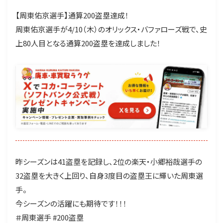
【周東佑京選手】通算200盗塁達成！
周東佑京選手が4/10（木）のオリックス・バファローズ戦で、史
上80人目となる通算200盗塁を達成しました！
昨シーズンは41盗塁を記録し、2位の楽天・小郷裕哉選手の
32盗塁を大きく上回り、自身3度目の盗塁王に輝いた周東選
手。
今シーズンの活躍にも期待です！！！
＃周東選手
#200盗塁