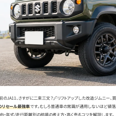
年前のJA11、さすがに二束三文？」「リフトアップした改造ジムニー、
のリセール最強車
です。むしろ普通車の常識が通用しないほど値落ち
由・年式/走行距離別の相場の考え方・高く売るコツを解説します。