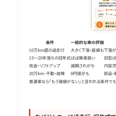
条件
一般的な車の評価
10万km超の過走行
大きく下落・底値も
下落が
15〜20年落ちの旧年式
ほぼ廃車扱い
旧型ほ
改造・リフトアップ
減額されがち
内容次
20万km・不動・故障
0円提示も
部品・
普通車なら「もう価値がない」と言われる条件で