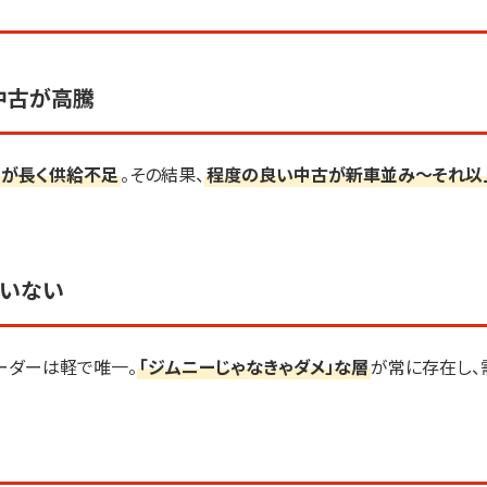
中古が高騰
期が長く供給不足
。その結果、
程度の良い中古が新車並み〜それ以
がいない
ーダーは軽で唯一。
「ジムニーじゃなきゃダメ」な層
が常に存在し、