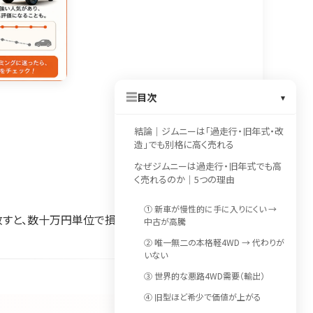
☰
目次
▾
結論｜ジムニーは「過走行・旧年式・改
造」でも別格に高く売れる
なぜジムニーは過走行・旧年式でも高
く売れるのか｜5つの理由
① 新車が慢性的に手に入りにくい →
放すと、数十万円単位で損をすることもあります。
中古が高騰
② 唯一無二の本格軽4WD → 代わりが
いない
③ 世界的な悪路4WD需要（輸出）
④ 旧型ほど希少で価値が上がる