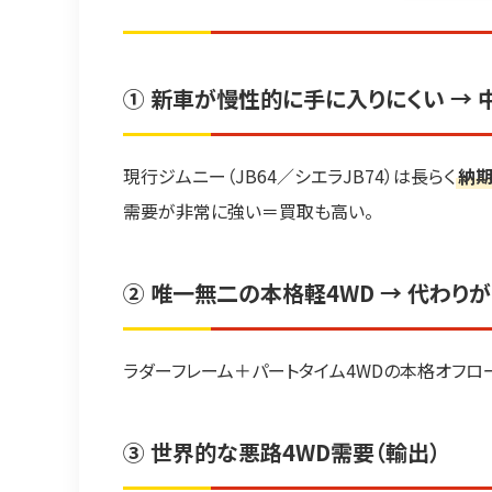
① 新車が慢性的に手に入りにくい → 
現行ジムニー（JB64／シエラJB74）は長らく
納
需要が非常に強い＝買取も高い。
② 唯一無二の本格軽4WD → 代わり
ラダーフレーム＋パートタイム4WDの本格オフロ
③ 世界的な悪路4WD需要（輸出）