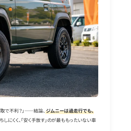
買取で不利？」——結論、
ジムニーは過走行でも、
しにくく、「安く手放す」のが最ももったいない車