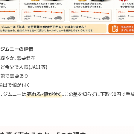
ジムニーの評価
緩やか、需要健在
ど希少で人気(JA11等)
第で需要あり
輸出で値が付く
も、ジムニーは
売れる・値が付く
。この差を知らずに下取り0円で手