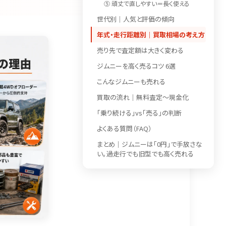
⑤ 頑丈で直しやすい＝長く使える
世代別｜人気と評価の傾向
年式・走行距離別｜買取相場の考え方
売り先で査定額は大きく変わる
ジムニーを高く売るコツ 6選
こんなジムニーも売れる
買取の流れ｜無料査定〜現金化
「乗り続ける」vs「売る」の判断
よくある質問（FAQ）
まとめ｜ジムニーは「0円」で手放さな
い。過走行でも旧型でも高く売れる