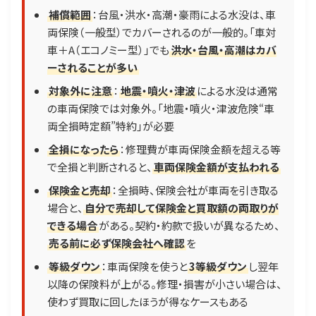
補償範囲
：台風・洪水・高潮・豪雨による水没は、車
両保険（一般型）でカバーされるのが一般的。「車対
車＋A（エコノミー型）」でも
洪水・台風・高潮はカバ
ーされることが多い
対象外に注意
：
地震・噴火・津波
による水没は通常
の車両保険では対象外。「地震・噴火・津波危険“車
両全損時定額”特約」が必要
全損になったら
：修理費が車両保険金額を超える等
で全損と判断されると、
車両保険金額が支払われる
保険金と売却
：全損時、保険会社が車両を引き取る
場合と、
自分で売却して保険金と買取額の両取りが
できる場合
がある。契約・約款で扱いが異なるため、
売る前に必ず保険会社へ確認
を
等級ダウン
：車両保険を使うと
3等級ダウン
し翌年
以降の保険料が上がる。修理・損害が小さい場合は、
使わず買取に回したほうが得なケースもある