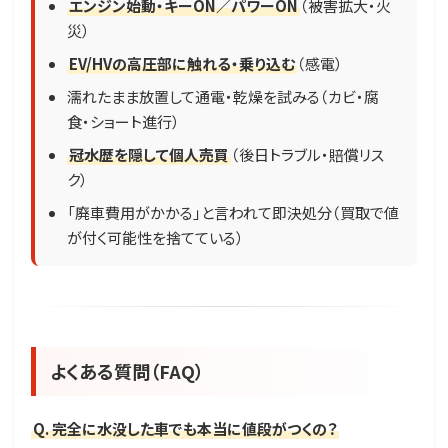
エンジン始動・キーON／パワーON
（被害拡大・火
災）
EV/HVの高圧部に触れる・乗り込む
（感電）
濡れたまま放置して通電・乾燥を試みる（カビ・腐
食・ショート進行）
冠水歴を隠して個人売買
（後日トラブル・賠償リス
ク）
「廃車費用がかかる」と言われて即決処分（買取で値
が付く可能性を捨てている）
よくある質問（FAQ）
Q. 完全に水没した車でも本当に値段がつくの？