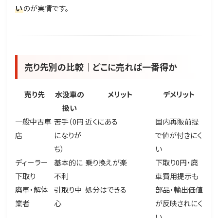
い
のが実情です。
売り先別の比較｜どこに売れば一番得か
売り先
水没車の
メリット
デメリット
扱い
一般中古車
苦手（0円
近くにある
国内再販前提
店
になりが
で値が付きにく
ち）
い
ディーラー
基本的に
乗り換えが楽
下取り0円・廃
下取り
不利
車費用提示も
廃車・解体
引取り中
処分はできる
部品・輸出価値
業者
心
が反映されにく
い