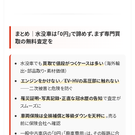
まとめ｜水没車は「0円」で諦めず、まず専門買
取の無料査定を
水没車でも
買取で値段がつくケースは多い
（海外輸
出・部品取り・素材価値）
エンジンをかけない／EV・HVの高圧部に触れない
——二次被害と危険を防ぐ
罹災証明・写真記録・正直な冠水歴の告知
で査定が
スムーズに
車両保険は全損補償と等級ダウンを天秤に
。売る
前に保険会社へ確認
一般中古車店の「0円」「廃車費用」は、その販路に合