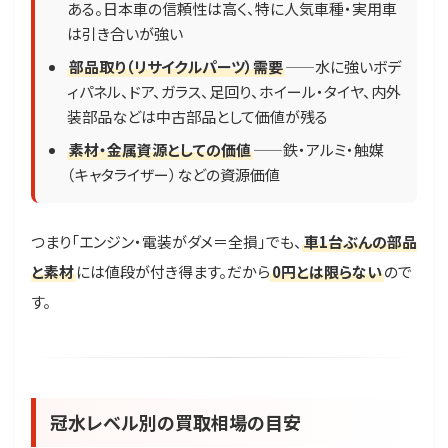
ある。日本車の信頼性は高く、特に人気車種・実用車
は引き合いが強い
部品取り（リサイクルパーツ）需要
——水に強いボデ
ィパネル、ドア、ガラス、足回り、ホイール・タイヤ、内外
装部品などは中古部品として価値が残る
素材・金属資源としての価値
——鉄・アルミ・触媒
（キャタライザー）などの資源価値
つまり「エンジン・電装がダメ＝全損」でも、
車1台ぶんの部品
と素材
には値段が付き得ます。だから
0円とは限らない
ので
す。
冠水レベル別の買取相場の目安