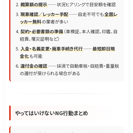
概算額の提示
——状況ヒアリングで目安額を確認
現車確認／レッカー手配
——自走不可でも
全国レ
ッカー無料
の業者が多い
契約・必要書類の準備
（車検証、本人確認、印鑑、自
賠責、罹災証明など）
入金・名義変更・廃車手続き代行
——
最短即日現
金化
も可能
還付金の確認
——抹消で自動車税・自賠責・重量税
の還付が受けられる場合がある
やってはいけないNG行動まとめ