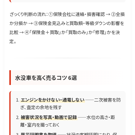
ざっくり判断の流れ：①保険会社に連絡・損害確認 → ②全損
か分損か → ③保険金見込みと買取額・等級ダウンの影響を
比較 → ④「保険金＋買取」か「買取のみ」か「修理」かを決
定。
水没車を高く売るコツ 6選
エンジンをかけない・通電しない
——二次被害を防
ぎ、査定の余地を残す
被害状況を写真・動画で記録
——水位の高さ・距
離・室内を撮っておく
罹災証明書を取得
——状況の客観証明になり、保