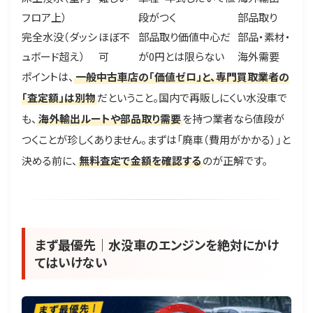
フロア上）
段がつく
部品取り
完全水没（ダッシ
ほぼ不
部品取り価値中心だ
部品・素材・
ュボード超え）
可
が0円とは限らない
海外需要
ポイントは、
一般中古車店の「価値ゼロ」と、専門買取業者の
「査定額」は別物
だということ。国内で再販しにくい水没車で
も、
海外輸出ルートや部品取り需要
を持つ業者なら値段が
つくことが珍しくありません。まずは「廃車（費用がかかる）」と
決める前に、
無料査定で金額を確認する
のが正解です。
まず最優先｜水没車のエンジンを絶対にかけ
てはいけない