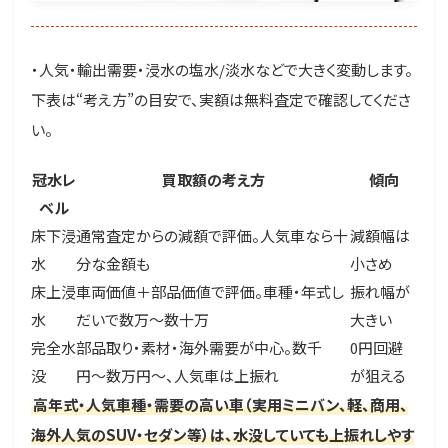
・人気・輸出需要・浸水の塩水/淡水などで大きく変動します。
下表は“考え方”の目安で、実額は無料査定で確認してくださ
い。
冠水レ
買取額の考え方
傾向
ベル
床下浸
通常査定からの減額で評価。人気車なら十
減額幅は
水
分な金額も
小さめ
床上浸
車両価値＋部品価値で評価。車種・年式し
振れ幅が
水
だいで数万〜数十万
大きい
完全水
部品取り・素材・海外需要が中心。数千
0円回避
没
円〜数万円〜、人気車は上振れ
が狙える
高年式・人気車種・需要の高い車（実用ミニバン、軽、商用、
海外人気のSUV・セダン等）は、水没していても上振れしやす