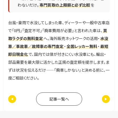
わないだけ。
専門買取の上限額と必ず比較
を
台風・豪雨で水没してしまった車、ディーラーや一般中古車店
で「0円」「査定不可」「廃車費用が必要」と言われた車は、
買
取ラクダの無料査定
へ。海外販売ネットワークの活用・
水没
車／事故車／故障車の専門査定
・
全国レッカー無料
・
最短
即日現金化
で、国内では値が付きにくい水没車にも、輸出・
部品需要を最大限に活かした正規の査定額を提示します。ま
ずは状況を伝えるだけ——「廃車しかない」と決める前に、一
度ご相談ください。
記事一覧へ