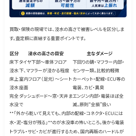
買取・保険の現場では、浸水の高さで被害レベルを区分しま
す。査定額に直結する重要ポイントです。
区分
浸水の高さの目安
主なダメージ
床下
タイヤ下部〜車体フロア
下回りの錆・マフラー内部・
浸水
下、マフラーが浸かる程度
センサー類。比較的軽微
床上
室内フロア（足元）〜シート
カーペット・配線・ECU等の
浸水
座面
電装、カビ・異臭
完全
ダッシュボード〜窓・天井ま
エンジン内部・電装ほぼ全
水没
で
滅。原則“全損”扱い
**「外から乾いて見えても、内部の配線・コネクタ・ECUには
水・泥・塩分が残る」**のが水没車の怖いところ。後から電装
トラブル・サビ・カビが進行するため、国内再販のハードルが