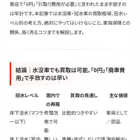
車店で「0円」「引取り費用が必要」と言われたまま手放すの
は早計です。本記事では水没車・冠水車の買取相場、冠水レ
ベル別の考え方、絶対にやってはいけないこと、車両保険との
関係、高く売るコツまでを解説します。
結論｜水没車でも買取は可能。「0円」「廃車費
用」で手放すのは早い
冠水レベル
国内で
買取の見通し
主な価値
の再販
床下浸水（マフラ
修理次
比較的つきやすい
車両として
ー以下）
第で可
／部品
能
床上浸水（室内
難しい
車種・年式しだいで値
海外輸出・