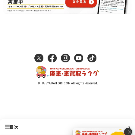
© HAISYA KAITORI.COM All Rights Reserved.
☰
目次
▾
×