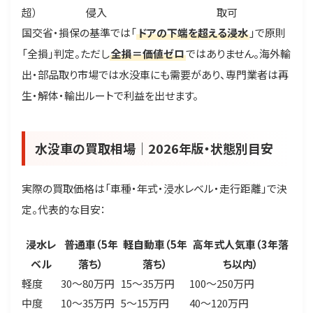
超）
侵入
取可
国交省・損保の基準では「
ドアの下端を超える浸水
」で原則
「全損」判定。ただし
全損＝価値ゼロ
ではありません。海外輸
出・部品取り市場では水没車にも需要があり、専門業者は再
生・解体・輸出ルートで利益を出せます。
水没車の買取相場｜2026年版・状態別目安
実際の買取価格は「車種・年式・浸水レベル・走行距離」で決
定。代表的な目安：
浸水レ
普通車（5年
軽自動車（5年
高年式人気車（3年落
ベル
落ち）
落ち）
ち以内）
軽度
30〜80万円
15〜35万円
100〜250万円
中度
10〜35万円
5〜15万円
40〜120万円