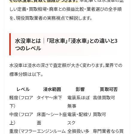
しい定義・買取相場・廃車との損益比較・業者選びの全手順
を、現役買取業者の実務視点で解説します。
水没車とは｜「冠水車」「浸水車」との違いと3
つのレベル
水没車は浸水の深さで査定額が大きく変わります。業界での
標準分類は以下。
レベル
浸水範囲
影響
買取可否
軽度（フロア
タイヤ〜床下
電装系ほぼ
高値買取可
下）
無事
中度（フロア
床面〜シート座
電装・配線リ
買取可
上）
面
スク
重度（マフラー
エンジンルーム
全損扱い多
専門業者なら買