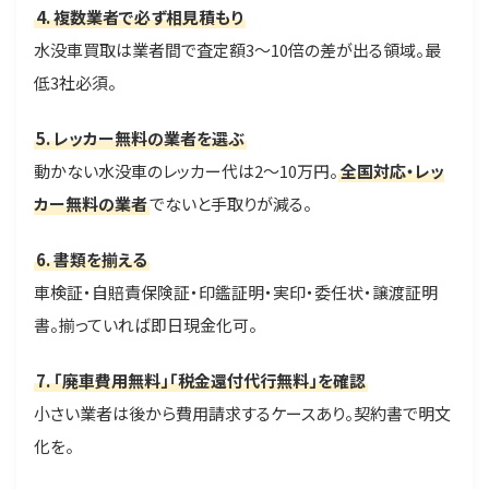
4. 複数業者で必ず相見積もり
水没車買取は業者間で査定額3〜10倍の差が出る領域。最
低3社必須。
5. レッカー無料の業者を選ぶ
動かない水没車のレッカー代は2〜10万円。
全国対応・レッ
カー無料の業者
でないと手取りが減る。
6. 書類を揃える
車検証・自賠責保険証・印鑑証明・実印・委任状・譲渡証明
書。揃っていれば即日現金化可。
7. 「廃車費用無料」「税金還付代行無料」を確認
小さい業者は後から費用請求するケースあり。契約書で明文
化を。