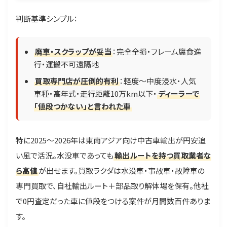
判断基準シンプル：
廃車・スクラップが妥当
：完全全損・フレーム腐食進
行・運搬不可遠隔地
買取専門店が圧倒的有利
：軽度〜中度浸水・人気
車種・高年式・走行距離10万km以下・
ディーラーで
「値段つかない」と言われた車
特に2025〜2026年は東南アジア向け中古車輸出が円安追
い風で活況。水没車であっても
輸出ルートを持つ買取業者な
ら高値
が出せます。買取ラクダは水没車・事故車・故障車の
専門買取で、自社輸出ルート＋部品取り解体場を保有。他社
で0円査定だった車に値段をつける案件が月間数百件ありま
す。