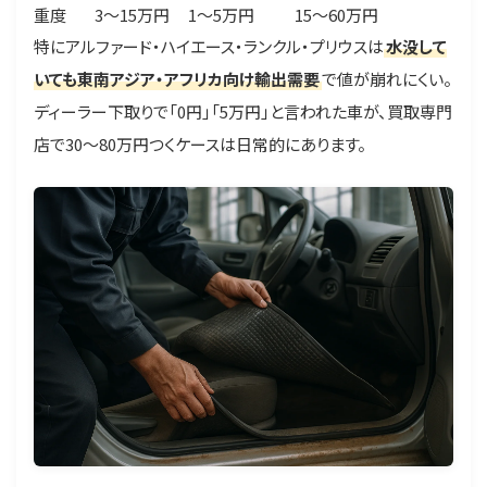
重度
3〜15万円
1〜5万円
15〜60万円
特にアルファード・ハイエース・ランクル・プリウスは
水没して
いても東南アジア・アフリカ向け輸出需要
で値が崩れにくい。
ディーラー下取りで「0円」「5万円」と言われた車が、買取専門
店で30〜80万円つくケースは日常的にあります。