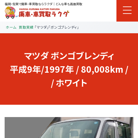
福岡・佐賀で廃車・車買取ならラクダ｜どんな車も高価買取
ホーム
買取実績
「マツダ」「ボンゴブレンディ」
マツダ
ボンゴブレンディ
平成9年/1997年 / 80,008km /
/ ホワイト