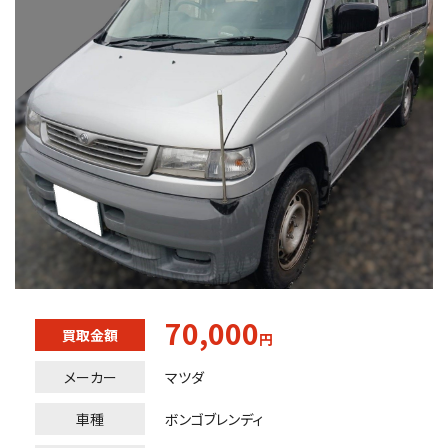
70,000
買取金額
円
メーカー
マツダ
車種
ボンゴブレンディ