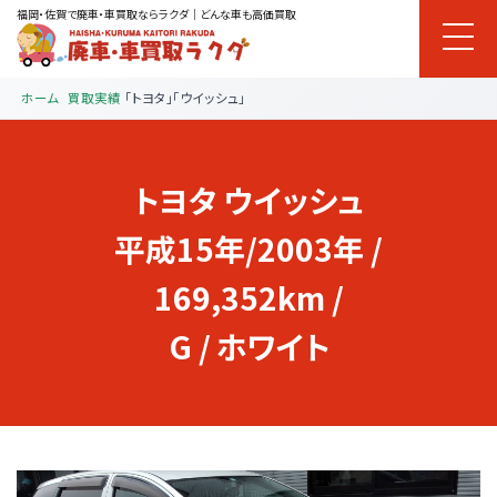
福岡・佐賀で廃車・車買取ならラクダ｜どんな車も高価買取
ホーム
買取実績
「トヨタ」「ウイッシュ」
トヨタ
ウイッシュ
平成15年/2003年 /
169,352km /
G / ホワイト