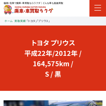
福岡・佐賀で廃車・車買取ならラクダ｜どんな車も高価買取
ホーム
買取実績
「トヨタ」「プリウス」
トヨタ
プリウス
平成22年/2012年 /
164,575km /
S / 黒