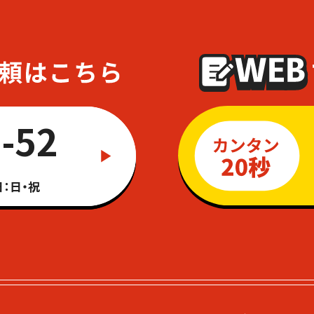
-52
：日・祝