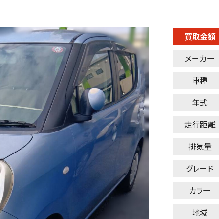
買取金額
メーカー
車種
年式
走行距離
排気量
グレード
カラー
地域