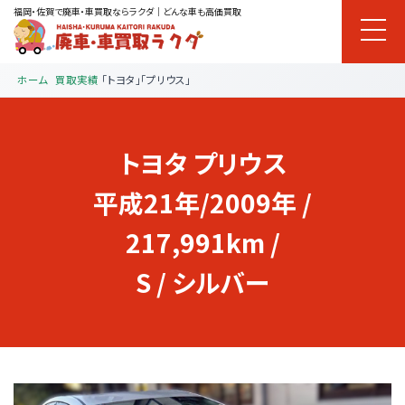
福岡・佐賀で廃車・車買取ならラクダ｜どんな車も高価買取
ホーム
買取実績
「トヨタ」「プリウス」
トヨタ
プリウス
平成21年/2009年 /
217,991km /
S / シルバー