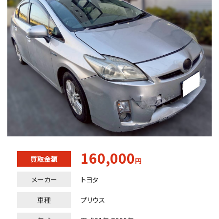
160,000
買取金額
円
メーカー
トヨタ
車種
プリウス