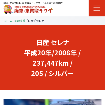
福岡・佐賀で廃車・車買取ならラクダ｜どんな車も高価買取
ホーム
買取実績
「日産」「セレナ」
日産
セレナ
平成20年/2008年 /
237,447km /
20S / シルバー