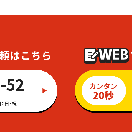
-52
：日・祝