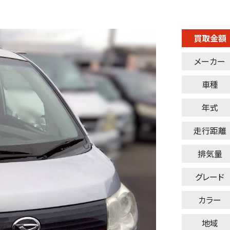
買取金額
メーカー
車種
年式
走行距離
排気量
グレード
カラー
地域