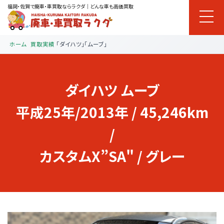
福岡・佐賀で廃車・車買取ならラクダ｜どんな車も高価買取
ホーム
買取実績
「ダイハツ」「ムーブ」
ダイハツ
ムーブ
平成25年/2013年 / 45,246km
/
カスタムX”SA" / グレー