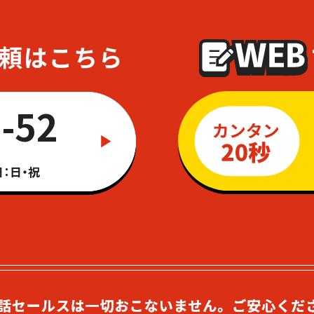
-52
：日・祝