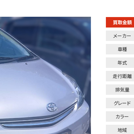
買取金額
メーカー
車種
年式
走行距離
排気量
グレード
カラー
地域