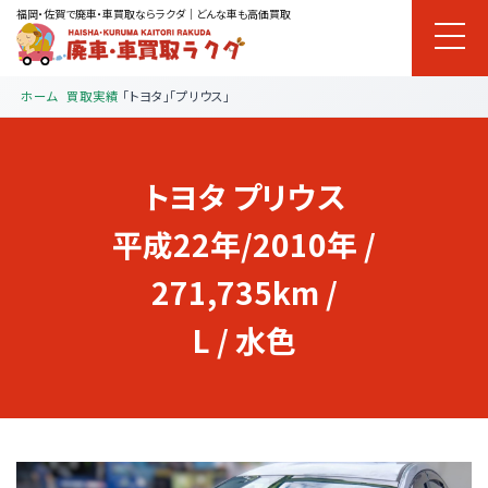
福岡・佐賀で廃車・車買取ならラクダ｜どんな車も高価買取
ホーム
買取実績
「トヨタ」「プリウス」
トヨタ
プリウス
平成22年/2010年 /
271,735km /
L / 水色