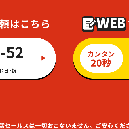
-52
：日・祝