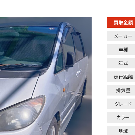
買取金額
メーカー
車種
年式
走行距離
排気量
グレード
カラー
地域