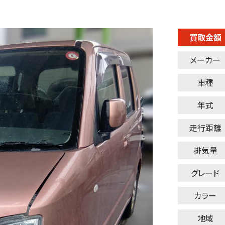
買取金額
メーカー
車種
年式
走行距離
排気量
グレード
カラー
地域