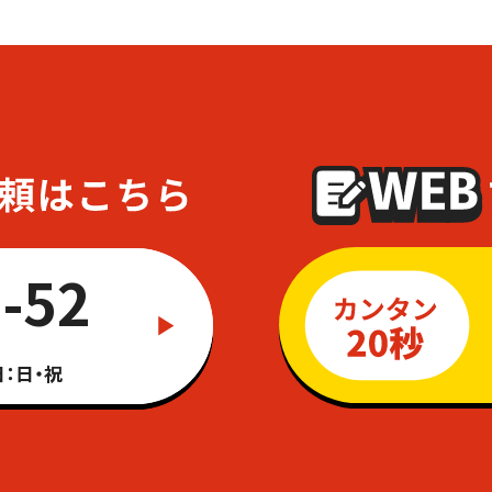
-52
：日・祝