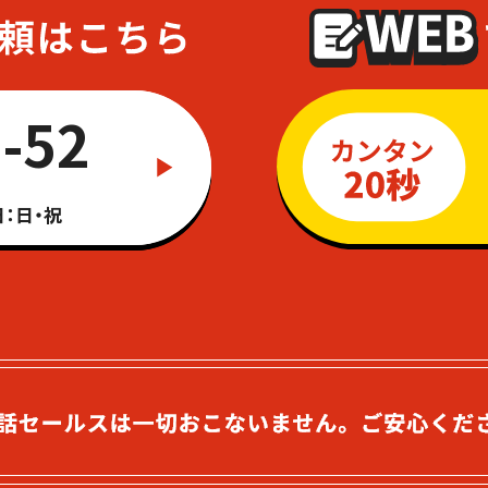
-52
：日・祝