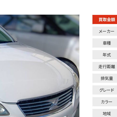
買取金額
メーカー
車種
年式
走行距離
排気量
グレード
カラー
地域