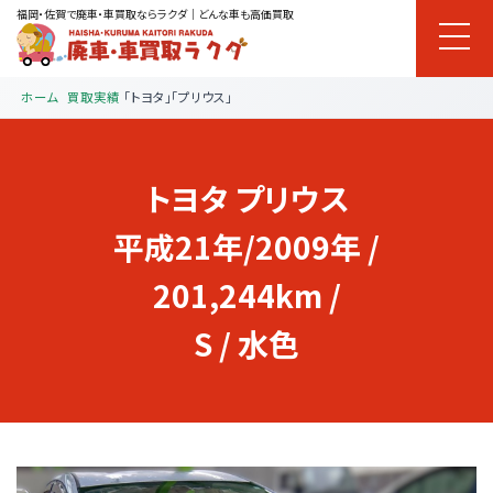
福岡・佐賀で廃車・車買取ならラクダ｜どんな車も高価買取
ホーム
買取実績
「トヨタ」「プリウス」
トヨタ
プリウス
平成21年/2009年 /
201,244km /
S / 水色