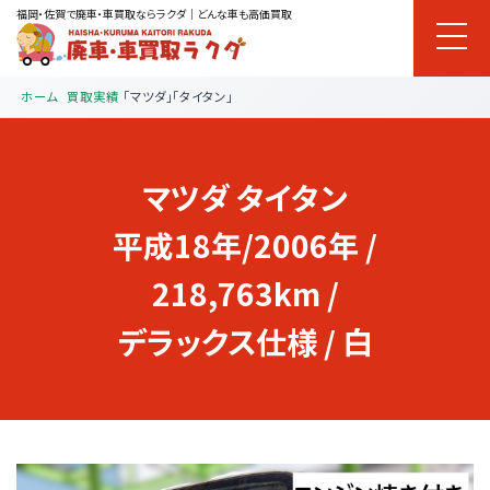
福岡・佐賀で廃車・車買取ならラクダ｜どんな車も高価買取
ホーム
買取実績
「マツダ」「タイタン」
マツダ
タイタン
平成18年/2006年 /
218,763km /
デラックス仕様 / 白