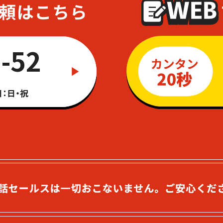
-52
：日・祝