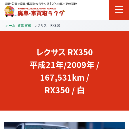
福岡・佐賀で廃車・車買取ならラクダ｜どんな車も高価買取
ホーム
買取実績
「レクサス」「RX350」
レクサス
RX350
平成21年/2009年 /
167,531km /
RX350 / 白