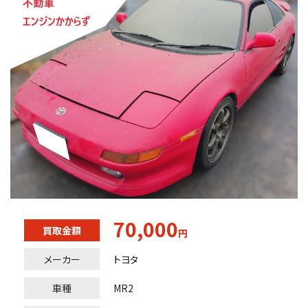
70,000
買取金額
円
メーカー
トヨタ
車種
MR2