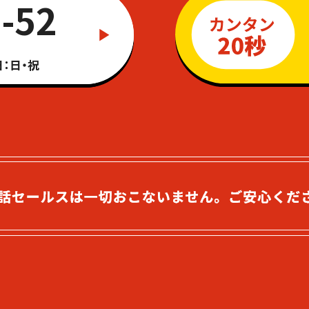
-52
：日・祝