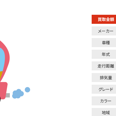
買取金額
メーカー
車種
年式
走行距離
排気量
グレード
カラー
地域