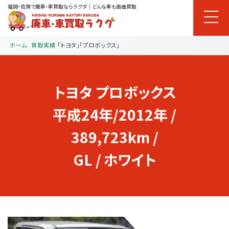
福岡・佐賀で廃車・車買取ならラクダ｜どんな車も高価買取
ホーム
買取実績
「トヨタ」「プロボックス」
トヨタ
プロボックス
平成24年/2012年 /
389,723km /
GL / ホワイト