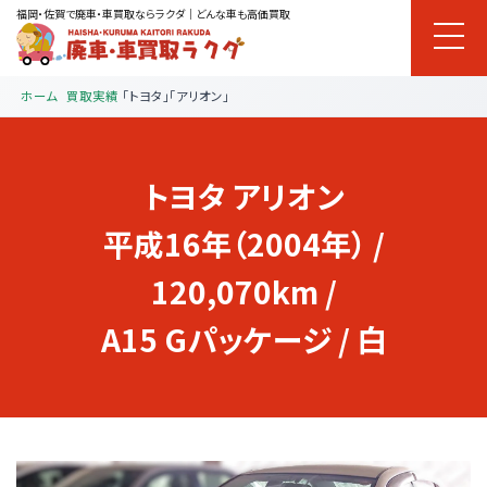
福岡・佐賀で廃車・車買取ならラクダ｜どんな車も高価買取
ホーム
買取実績
「トヨタ」「アリオン」
トヨタ
アリオン
平成16年（2004年） /
120,070km /
A15 Gパッケージ / 白